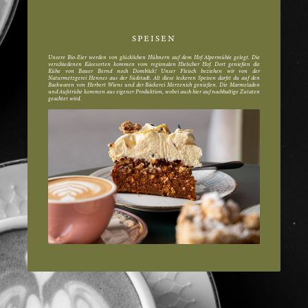
SPEISEN
Unsere Bio-Eier werden von glücklichen Hühnern auf dem Hof Alpermühle gelegt. Die
verschiedenen Käsesorten kommen vom regionalen Hielscher Hof. Dort genießen die
Kühe von Bauer Bernd noch Domblick! Unser Fleisch beziehen wir von der
Naturmetzgerei Hennes aus der Südstadt. All diese leckeren Speisen darfst du auf den
Backwaren von Herbert Wiens und der Bäckerei Merzenich genießen. Die Marmeladen
und Aufstriche kommen aus eigener Produktion, wobei auch hier auf nachhaltige Zutaten
geachtet wird.