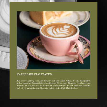
KAFFEESPEZIALITÄTEN
Alle unsere Kaffeespezialitäten basieren auf dem Holm Kaffee, der aus biologischem
Anbau kommt und fair & direkt gehandelt wird. Unsere Sorte Blomqvist besteht aus 70%
Arabica und 30% Robusta. Ein Genuss im Zusammenspiel mit der Milch vom Hielscher
Hof – direkt aus der Region. Alternativ bieten wir den Oatly Haferdrink an.