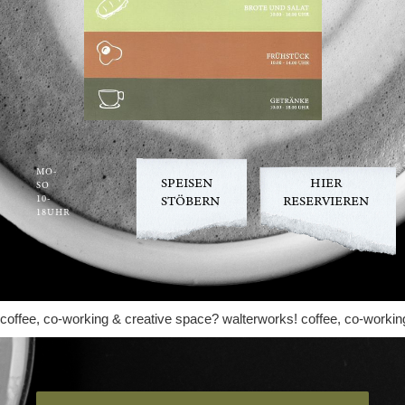
MO-
SPEISEN
HIER
SO
10-
STÖBERN
RESERVIEREN
18UHR
coffee, co-working & creative space? walterworks! coffee, co-workin