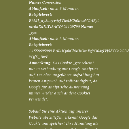
Name
: Conversion
Ablaufzeit
: nach 3 Monaten
Beispielwert
:
EhMI_aySuoyv4gIVled3Ch0llweVGAEgt-
mr6aXd7dYlSAGQ321129790
Name
:
_gac
Ablaufzeit
: nach 3 Monaten
Beispielwert
:
1.1558695989.EAIaIQobChMIiOmEgYO04gIVj5AYCh2CB
YQfD_BwE
Anmerkung
: Das Cookie _gac scheint
nur in Verbindung mit Google Analytics
auf. Die oben angeführte Aufzählung hat
keinen Anspruch auf Vollständigkeit, da
Google für analytische Auswertung
immer wieder auch andere Cookies
verwendet.
Sobald Sie eine Aktion auf unserer
Website abschließen, erkennt Google das
Cookie und speichert Ihre Handlung als